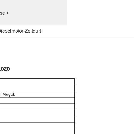
se + 
ieselmotor-Zeitgurt
1020
l Mugol.