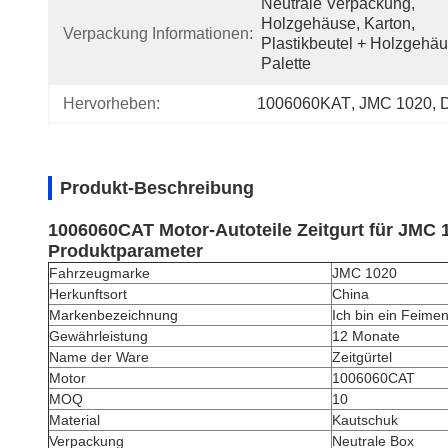
Neutrale Verpackung, 
Holzgehäuse, Karton, 
Verpackung Informationen:
Plastikbeutel + Holzgehäu
Palette
Hervorheben:
1006060KAT
, 
JMC 1020
, 
D
Produkt-Beschreibung
1006060CAT Motor-Autoteile Zeitgurt für JMC 
Produktparameter
Fahrzeugmarke
JMC 1020
Herkunftsort
China
Markenbezeichnung
Ich bin ein Feimen
Gewährleistung
12 Monate
Name der Ware
Zeitgürtel
Motor
1006060CAT
MOQ
10
Material
Kautschuk
Verpackung
Neutrale Box