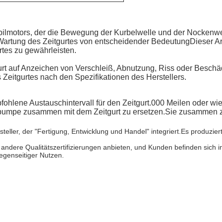
mobilmotors, der die Bewegung der Kurbelwelle und der Nockenwe
artung des Zeitgurtes von entscheidender BedeutungDieser Arti
rtes zu gewährleisten.
urt auf Anzeichen von Verschleiß, Abnutzung, Riss oder Beschä
eitgurtes nach den Spezifikationen des Herstellers.
pfohlene Austauschintervall für den Zeitgurt.000 Meilen oder w
pumpe zusammen mit dem Zeitgurt zu ersetzen.Sie zusammen zu e
steller, der "Fertigung, Entwicklung und Handel" integriert.Es produzie
ere Qualitätszertifizierungen anbieten, und Kunden befinden sich i
egenseitiger Nutzen.