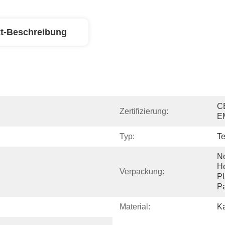
t-Beschreibung
C
Zertifizierung:
E
Typ:
Te
Ne
Ho
Verpackung:
Pl
Pa
Material:
K