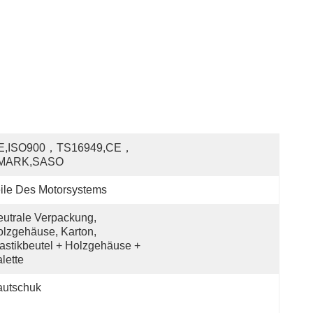
E,ISO900，TS16949,CE，
MARK,SASO
ile Des Motorsystems
utrale Verpackung, 
lzgehäuse, Karton, 
astikbeutel + Holzgehäuse + 
lette
autschuk