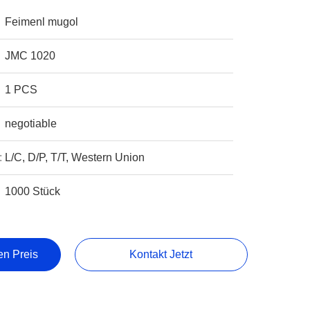
Feimenl mugol
JMC 1020
1 PCS
negotiable
:
L/C, D/P, T/T, Western Union
1000 Stück
en Preis
Kontakt Jetzt