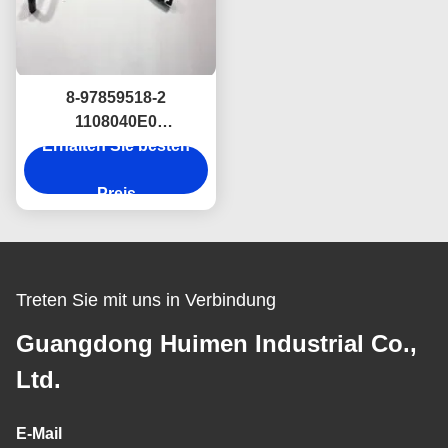
8-97859518-2
1108040E0
Motorsteuerungsknoten
Erhalten Sie besten
ASM für ISUZU NKR
JAC Lkw-Teile
Preis
Treten Sie mit uns in Verbindung
Guangdong Huimen Industrial Co.,
Ltd.
E-Mail