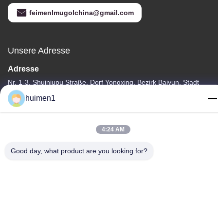
feimenlmugolchina@gmail.com
Unsere Adresse
Adresse
Nr. 1-3, Shuiniupu Straße, Dorf Yongxing, Bezirk Baiyun, Stadt
Guangzhou, Provinz Guangdong, China
huimen1
Telefon
86-18929562701
4:24 AM
Good day, what product are you looking for?
Privacy policy
|
Sitemap
Gute Qualität Chinas Isuzu-Motorteile Lieferant. Copyright-©
-2026 Guangdong Huimen Industrial Co., Ltd. . Alle Rechte