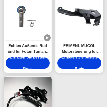
Echtes Außentie Rod
FEIMENL MUGOL
End für Foton Tunland
Motorsteuerung für
& JAC T6 5 Lug 4WD für
Erhalten Sie besten
ISUZU NKR JAC 1040 8-
Erhalten Sie besten
4WD Pickups
97859100-0 8978591000
Preis
Preis