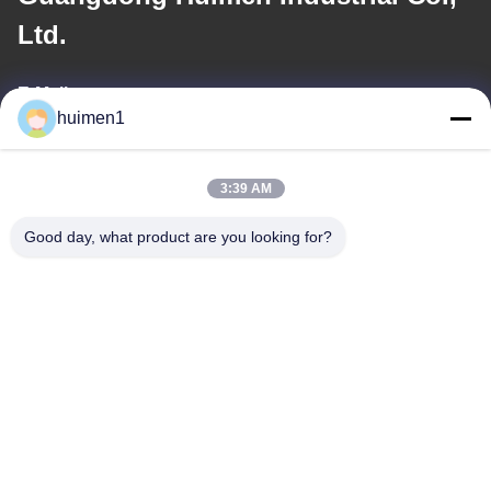
Ltd.
E-Mail
huimen1
feimenlmugolchina@gmail.com
3:39 AM
Unsere Adresse
Good day, what product are you looking for?
Adresse
Nr. 1-3, Shuiniupu Straße, Dorf Yongxing, Bezirk Baiyun, Stadt
Guangzhou, Provinz Guangdong, China
Telefon
86-18929562701