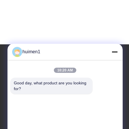
huimen1
Unsere Adresse
10:20 AM
Adresse
Good day, what product are you looking 
Nr. 1-3, Shuiniupu Straße, Dorf Yongxing, Bezirk
for?
Baiyun, Stadt Guangzhou, Provinz Guangdong,
China
Telefon
86-18929562701