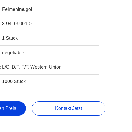
Feimenlmugol
8-94109901-0
1 Stück
negotiable
:
L/C, D/P, T/T, Western Union
1000 Stück
en Preis
Kontakt Jetzt