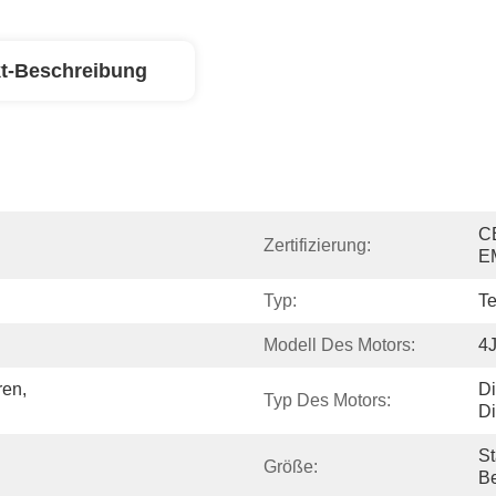
t-Beschreibung
C
Zertifizierung:
E
Typ:
Te
Modell Des Motors:
4
en, 
Di
Typ Des Motors:
Di
St
Größe:
Be