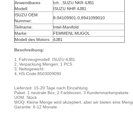
Anwendbares
Ich...
SUZU NKR 4JB1
Modell:
ISUZU NHR 4JB1
ISUZU OEM
8-94109901-0,8941099010
Nummer:
Teilname:
Intel-Manifold
Marke:
FEMMENL MUGOL
Modell des Motors:
4JB1
Beschreibung:
1, Fahrzeugmodell: ISUZU 4JB1
2, Verpackung Mengen: 1 PCS
3, Nettogewicht:
4, HS-Code:
8503009090
Lieferzeit: 15-20 Tage nach Einzahlung
Paket: 1 neutrale Box, 2 Farbboxen, 3 Kundenmarkenpakete
UOM: Stück
MOQ: Kleine Menge wird akzeptiert, aber wir bieten eine Meng
Garantie: 6-12 Monate