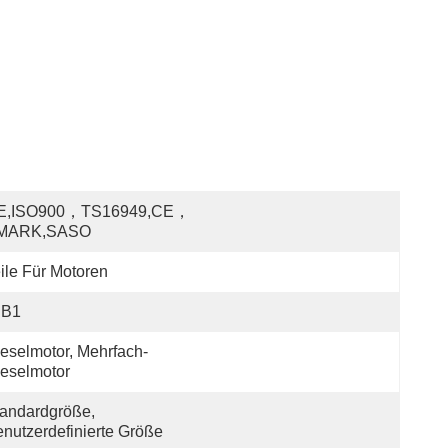
E,ISO900，TS16949,CE，
MARK,SASO
ile Für Motoren
JB1
eselmotor, Mehrfach-
eselmotor
andardgröße, 
nutzerdefinierte Größe