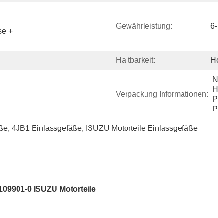
Gewährleistung:
6
e + 
Haltbarkeit:
H
N
H
Verpackung Informationen:
P
P
ße, 4JB1 Einlassgefäße, ISUZU Motorteile Einlassgefäße
09901-0 ISUZU Motorteile