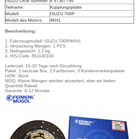
ISUZU OEM Nummer:
8 97367795
Teilname:
Kupplungsplatte
Modell:
ISUZU 700P
Modell des Motors:
4KH1
Beschreibung:
1, Fahrzeugmodell: ISUZU 700P/4KH1
2, Verpackung Mengen: 1 PCS
3, Nettogewicht: 1,2 kg
4, H/S-Code: 851140100
Lieferzeit: 15-20 Tage nach Einzahlung
Paket: 1 neutrale Box, 2 Farbboxen, 3 Kundenmarkenpakete
UOM: Stück
MOQ: Kleine Mengen werden akzeptiert, aber wir bieten
Quantität Rabatt.
Garantie: 6-12 Monate