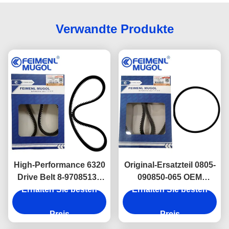
Verwandte Produkte
High-Performance 6320
Original-Ersatzteil 0805-
Drive Belt 8-97085131
090850-065 OEM
OEM für Isuzu 600P
Erhalten Sie besten
Servolenkungsriemen
Erhalten Sie besten
Servolenkungssysteme,
6310 für Isuzu NHKR,
entwickelt zur
Preis
hergestellt nach den
Preis
Sicherstellung eines
ursprünglichen