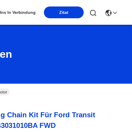
 Uns In Verbindung
Zitat
ten
otor
ng Chain Kit Für Ford Transit
 B3031010BA FWD