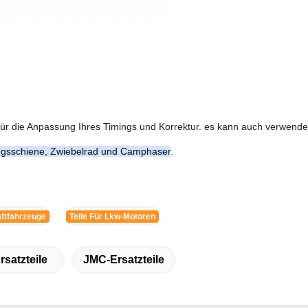
t für die Anpassung Ihres Timings und Korrektur. es kann auch verwen
ungsschiene, Zwiebelrad und Camphaser
.
aftfahrzeuge
Teile Für Lkw-Motoren
satzteile
JMC-Ersatzteile