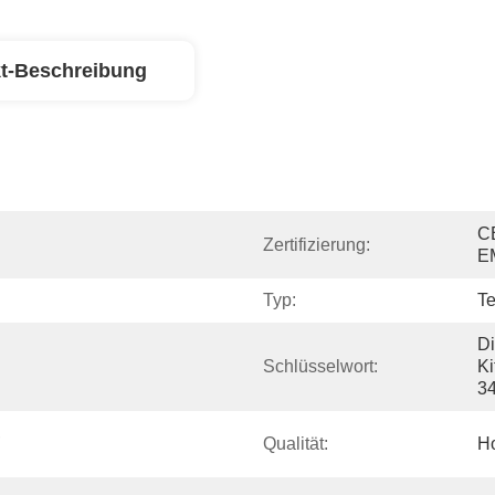
t-Beschreibung
C
Zertifizierung:
E
Typ:
Te
Di
Schlüsselwort:
Ki
34
 
Qualität:
H