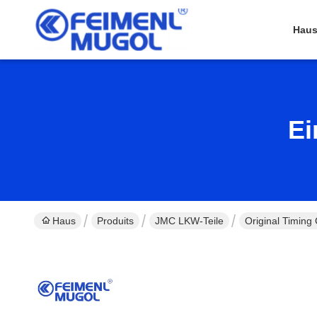
Hau
Ei
Haus
Produits
JMC LKW-Teile
Original Timin