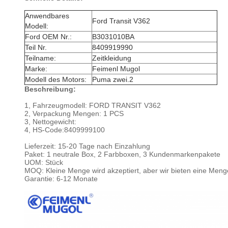
Anwendbares
Ford Transit V362
Modell:
Ford OEM Nr.:
B3031010BA
Teil Nr.
8409919990
Teilname:
Zeitkleidung
Marke:
Feimenl Mugol
Modell des Motors:
Puma zwei.2
Beschreibung:
1, Fahrzeugmodell: FORD TRANSIT V362
2, Verpackung Mengen: 1 PCS
3, Nettogewicht:
4, HS-Code:
8409999100
Lieferzeit: 15-20 Tage nach Einzahlung
Paket: 1 neutrale Box, 2 Farbboxen, 3 Kundenmarkenpakete
UOM: Stück
MOQ: Kleine Menge wird akzeptiert, aber wir bieten eine Meng
Garantie: 6-12 Monate