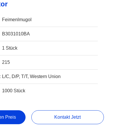
or
Feimenlmugol
B3031010BA
1 Stück
215
:
L/C, D/P, T/T, Western Union
1000 Stück
en Preis
Kontakt Jetzt