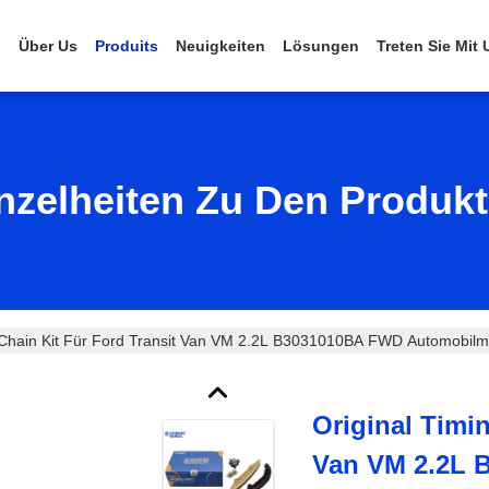
s
Über Us
Produits
Neuigkeiten
Lösungen
Treten Sie Mit
nzelheiten Zu Den Produk
g Chain Kit Für Ford Transit Van VM 2.2L B3031010BA FWD Automobilm
Original Timi
Van VM 2.2L