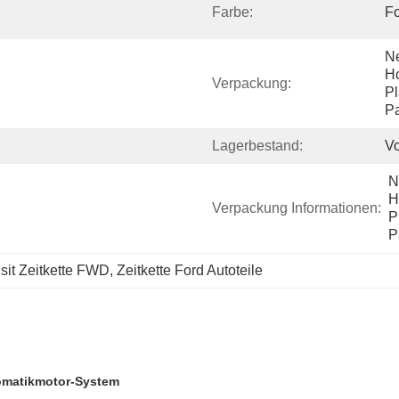
Farbe:
Fo
Ne
Ho
Verpackung:
Pl
Pa
Lagerbestand:
Vo
N
H
Verpackung Informationen:
P
P
sit Zeitkette FWD, Zeitkette Ford Autoteile
utomatikmotor-System