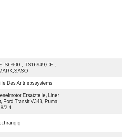
E,ISO900，TS16949,CE，
MARK,SASO
ile Des Antriebssystems
eselmotor Ersatzteile, Liner 
t, Ford Transit V348, Puma 
8/2.4
ochrangig